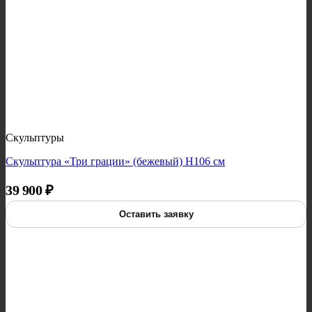
Скульптуры
Скульптура «Три грации» (бежевый) H106 см
39 900
₽
Оставить заявку