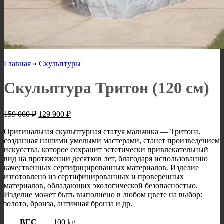
Главная
»
Скульптуры
Скульптура Тритон (120 см)
Первоначальная
Текущая
159 000
₽
129 900
₽
цена
цена:
составляла
129
Оригинальная скульптурная статуя мальчика — Тритона,
159
созданная нашими умелыми мастерами, станет произведением
900 ₽.
искусства, которое сохранит эстетически привлекательный
000 ₽.
вид на протяжении десятков лет, благодаря использованию
качественных сертифицированных материалов. Изделие
изготовлено из сертифицированных и проверенных
материалов, обладающих экологической безопасностью.
Изделие может быть выполнено в любом цвете на выбор:
золото, бронза, античная бронза и др.
ВЕС
100 kg