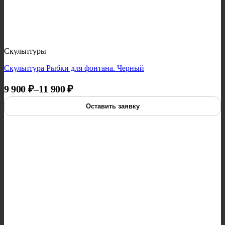
Скульптуры
Скульптура Рыбки для фонтана. Черный
Диапазон цен: 9 900 ₽ – 11 900 ₽
9 900
₽
–
11 900
₽
Оставить заявку