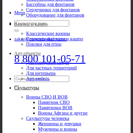
Бассейны для фонтанов
Сердечники для фонтанов
Menu
Оборудование для фонтанов
Искать:
Вазоны и кашпо
Классические вазоны
Современные вазы и кашпо
zakaz@magazin-skulptur.ru
Поилки для птиц
Арт-объекты
8 800 101-05-71
Для городской среды
Для частных территорий
Для интерьера
Искать:
Арт-мебель
Скульптуры
Воины СВО И ВОВ
Памятник СВО
Памятники ВОВ
Воины Афгана и другие
Скульптура человека
Женщины и девушки
Мужчины и воины