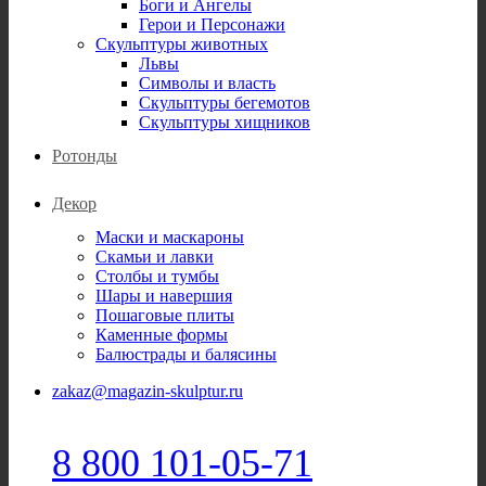
Боги и Ангелы
Герои и Персонажи
Скульптуры животных
Львы
Символы и власть
Скульптуры бегемотов
Скульптуры хищников
Ротонды
Декор
Маски и маскароны
Скамьи и лавки
Столбы и тумбы
Шары и навершия
Пошаговые плиты
Каменные формы
Балюстрады и балясины
zakaz@magazin-skulptur.ru
8 800 101-05-71