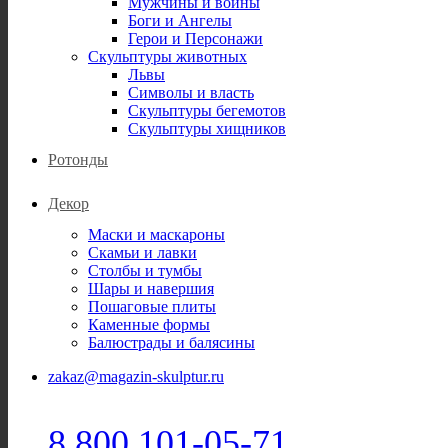
Мужчины и воины
Боги и Ангелы
Герои и Персонажи
Скульптуры животных
Львы
Символы и власть
Скульптуры бегемотов
Скульптуры хищников
Ротонды
Декор
Маски и маскароны
Скамьи и лавки
Столбы и тумбы
Шары и навершия
Пошаговые плиты
Каменные формы
Балюстрады и балясины
zakaz@magazin-skulptur.ru
8 800 101-05-71