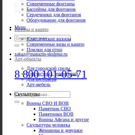
Современные фонтаны
Бассейны для фонтанов
Сердечники для фонтанов
Оборудование для фонтанов
Menu
Вазоны и кашпо
Искать:
Классические вазоны
Современные вазы и кашпо
Поилки для птиц
zakaz@magazin-skulptur.ru
Арт-объекты
Для городской среды
8 800 101-05-71
Для частных территорий
Для интерьера
Арт-мебель
Искать:
Скульптуры
Воины СВО И ВОВ
Памятник СВО
Памятники ВОВ
Воины Афгана и другие
Скульптура человека
Женщины и девушки