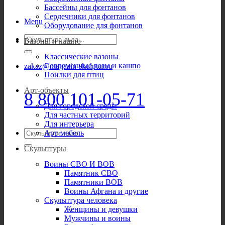
Бассейны для фонтанов
Сердечники для фонтанов
Menu
Оборудование для фонтанов
Искать:
Вазоны и кашпо
Классические вазоны
Современные вазы и кашпо
zakaz@magazin-skulptur.ru
Поилки для птиц
Арт-объекты
8 800 101-05-71
Для городской среды
Для частных территорий
Для интерьера
Искать:
Арт-мебель
Скульптуры
Воины СВО И ВОВ
Памятник СВО
Памятники ВОВ
Воины Афгана и другие
Скульптура человека
Женщины и девушки
Мужчины и воины