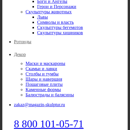
Боги и Ангелы
Герои и Персонажи
Скульптуры животных
Львы
Символы и власть
Скульптуры бегемотов
Скульптуры хищников
Ротонды
Декор
Маски и маскароны
Скамьи и лавки
Столбы и тумбы
Шары и навершия
Пошаговые плиты
Каменные формы
Балюстрады и балясины
zakaz@magazin-skulptur.ru
8 800 101-05-71