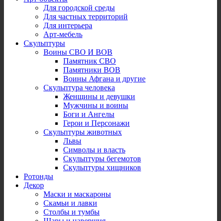
Для городской среды
Для частных территорий
Для интерьера
Арт-мебель
Скульптуры
Воины СВО И ВОВ
Памятник СВО
Памятники ВОВ
Воины Афгана и другие
Скульптура человека
Женщины и девушки
Мужчины и воины
Боги и Ангелы
Герои и Персонажи
Скульптуры животных
Львы
Символы и власть
Скульптуры бегемотов
Скульптуры хищников
Ротонды
Декор
Маски и маскароны
Скамьи и лавки
Столбы и тумбы
Шары и навершия