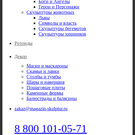
Боги и Ангелы
Герои и Персонажи
Скульптуры животных
Львы
Символы и власть
Скульптуры бегемотов
Скульптуры хищников
Ротонды
Декор
Маски и маскароны
Скамьи и лавки
Столбы и тумбы
Шары и навершия
Пошаговые плиты
Каменные формы
Балюстрады и балясины
zakaz@magazin-skulptur.ru
8 800 101-05-71