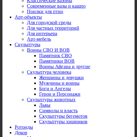
Классические вазоны
Современные вазы и кашпо
Поилки для птиц
Арт-объекты
Для городской среды
Для частных территорий
Для интерьера
Арт-мебель
Скульптуры
Воины СВО И ВОВ
Памятник СВО
Памятники ВОВ
Воины Афгана и другие
Скульптура человека
Женщины и девушки
Мужчины и воины
Боги и Ангелы
Герои и Персонажи
Скульптуры животных
Львы
Символы и власть
Скульптуры бегемотов
Скульптуры хищников
Ротонды
Декор