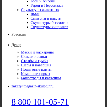
Боги и Ангелы
Герои и Персонажи
Скульптуры животных
Львы
Символы и власть
Скульптуры бегемотов
Скульптуры хищников
Ротонды
Декор
Маски и маскароны
Скамьи и лавки
Столбы и тумбы
Шары и навершия
Пошаговые плиты
Каменные формы
Балюстрады и балясины
zakaz@magazin-skulptur.ru
8 800 101-05-71