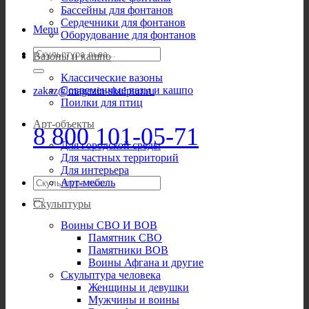
Бассейны для фонтанов
Сердечники для фонтанов
Menu
Оборудование для фонтанов
Искать:
Вазоны и кашпо
Классические вазоны
Современные вазы и кашпо
zakaz@magazin-skulptur.ru
Поилки для птиц
Арт-объекты
8 800 101-05-71
Для городской среды
Для частных территорий
Для интерьера
Искать:
Арт-мебель
Скульптуры
Воины СВО И ВОВ
Памятник СВО
Памятники ВОВ
Воины Афгана и другие
Скульптура человека
Женщины и девушки
Мужчины и воины