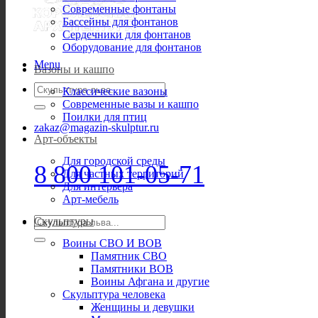
Современные фонтаны
Бассейны для фонтанов
Сердечники для фонтанов
Оборудование для фонтанов
Menu
Вазоны и кашпо
Искать:
Классические вазоны
Современные вазы и кашпо
Поилки для птиц
zakaz@magazin-skulptur.ru
Арт-объекты
Для городской среды
8 800 101-05-71
Для частных территорий
Для интерьера
Арт-мебель
Искать:
Скульптуры
Воины СВО И ВОВ
Памятник СВО
Памятники ВОВ
Воины Афгана и другие
Скульптура человека
Женщины и девушки