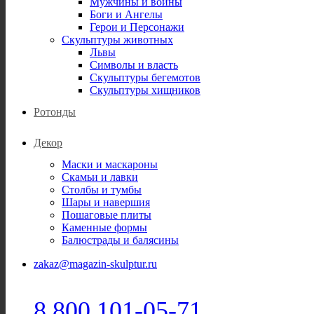
Мужчины и воины
Боги и Ангелы
Герои и Персонажи
Скульптуры животных
Львы
Символы и власть
Скульптуры бегемотов
Скульптуры хищников
Ротонды
Декор
Маски и маскароны
Скамьи и лавки
Столбы и тумбы
Шары и навершия
Пошаговые плиты
Каменные формы
Балюстрады и балясины
zakaz@magazin-skulptur.ru
8 800 101-05-71