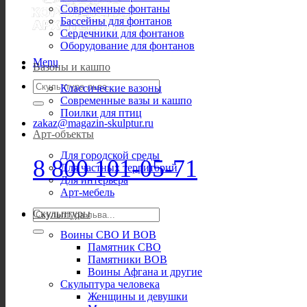
Современные фонтаны
Бассейны для фонтанов
Сердечники для фонтанов
Оборудование для фонтанов
Menu
Вазоны и кашпо
Искать:
Классические вазоны
Современные вазы и кашпо
Поилки для птиц
zakaz@magazin-skulptur.ru
Арт-объекты
Для городской среды
8 800 101-05-71
Для частных территорий
Для интерьера
Арт-мебель
Искать:
Скульптуры
Воины СВО И ВОВ
Памятник СВО
Памятники ВОВ
Воины Афгана и другие
Скульптура человека
Женщины и девушки