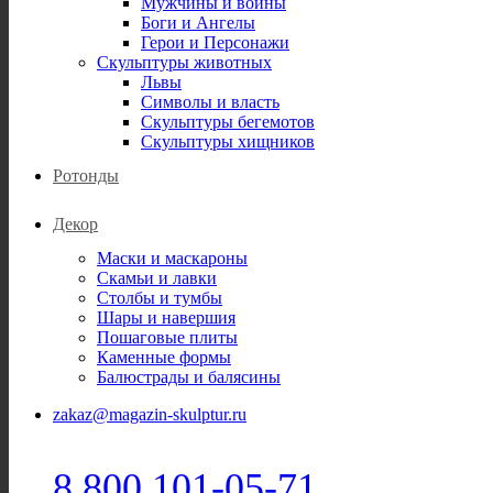
Мужчины и воины
Боги и Ангелы
Герои и Персонажи
Скульптуры животных
Львы
Символы и власть
Скульптуры бегемотов
Скульптуры хищников
Ротонды
Декор
Маски и маскароны
Скамьи и лавки
Столбы и тумбы
Шары и навершия
Пошаговые плиты
Каменные формы
Балюстрады и балясины
zakaz@magazin-skulptur.ru
8 800 101-05-71