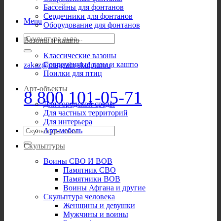
Бассейны для фонтанов
Сердечники для фонтанов
Menu
Оборудование для фонтанов
Искать:
Вазоны и кашпо
Классические вазоны
Современные вазы и кашпо
zakaz@magazin-skulptur.ru
Поилки для птиц
Арт-объекты
8 800 101-05-71
Для городской среды
Для частных территорий
Для интерьера
Искать:
Арт-мебель
Скульптуры
Воины СВО И ВОВ
Памятник СВО
Памятники ВОВ
Воины Афгана и другие
Скульптура человека
Женщины и девушки
Мужчины и воины