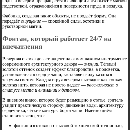
воды, а вечером превращается в сияющий арт-объект с мягкой
подстветкой, отражающейся в поверхности пруда и воздуха.
Фабрика, создавая такие объекты, не продаёт форму. Она
передаёт
ощущение
— спокойной силы, эстетики и
рукотворной магии.
Фонтан, который работает 24/7 на
впечатления
Вечерняя съемка делает акцент на самом важном инструменте
современного архитектурного декора —
эмоции
. Тёплый
золотой оттенок создаёт эффект благородства, а подсветка,
установленная в сердце чаши, заставляет воду казаться
текучим светом. Каждая струя вечером выглядит как тонкая
золотая нить, которая не просто падает —
рассказывает о
статусе места и внимании к деталям
.
В дневном видео, которое будет размещено в статье, зритель
увидит практическую сторону: движение воды, архитектуру
сердечника, чёткие контуры борта чаши. Именно днём
становится ясно, что:
фонтан изготовлен с высокой технической точностью;