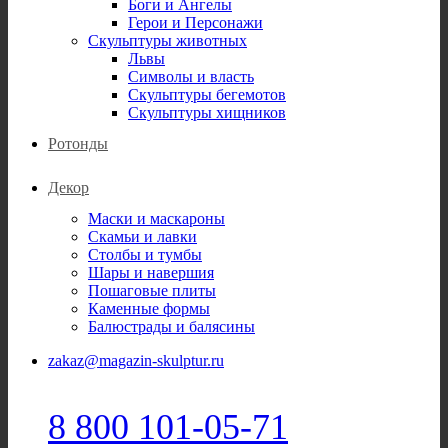
Боги и Ангелы
Герои и Персонажи
Скульптуры животных
Львы
Символы и власть
Скульптуры бегемотов
Скульптуры хищников
Ротонды
Декор
Маски и маскароны
Скамьи и лавки
Столбы и тумбы
Шары и навершия
Пошаговые плиты
Каменные формы
Балюстрады и балясины
zakaz@magazin-skulptur.ru
8 800 101-05-71