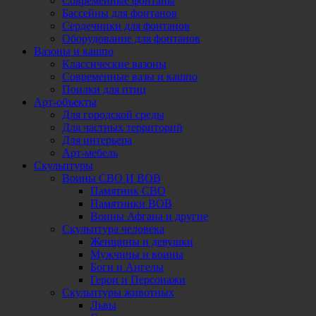
Современные фонтаны
Бассейны для фонтанов
Сердечники для фонтанов
Оборудование для фонтанов
Вазоны и кашпо
Классические вазоны
Современные вазы и кашпо
Поилки для птиц
Арт-объекты
Для городской среды
Для частных территорий
Для интерьера
Арт-мебель
Скульптуры
Воины СВО И ВОВ
Памятник СВО
Памятники ВОВ
Воины Афгана и другие
Скульптура человека
Женщины и девушки
Мужчины и воины
Боги и Ангелы
Герои и Персонажи
Скульптуры животных
Львы