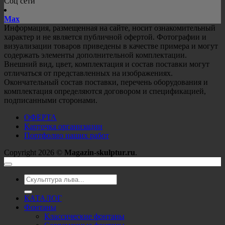
Соц сети
Mах
Информация, размещенная на сайте, носит ознакомительный
характер и не является публичной офертой. Фотографии и
визуализации товаров приведены в качестве примера и могут
содержать элементы дополнительной комплектации.
Внешний вид, цвет, комплектация и состав поставки могут
отличаться от представленных на изображениях.
Окончательный состав поставки, перечень оборудования и
комплектация определяются договором и спецификацией,
подписанными сторонами.
ОФЕРТА
Карточка организации
Портфолио наших работ
Copyright 2026 ©
Magazin-skulptur.ru
.
Искать:
КАТАЛОГ
Фонтаны
Классические фонтаны