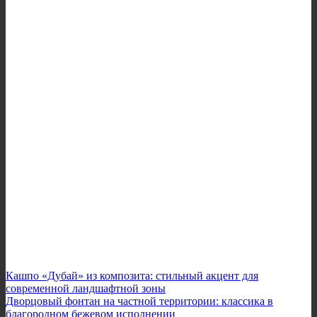
Кашпо «Дубай» из композита: стильный акцент для
современной ландшафтной зоны
Дворцовый фонтан на частной территории: классика в
благородном бежевом исполнении