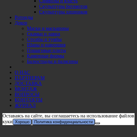
Символы и власть
Скульптуры бегемотов
Скульптуры хищников
Ротонды
Декор
Маски и маскароны
Скамьи и лавки
Столбы и тумбы
Шары и навершия
Пошаговые плиты
Каменные формы
Балюстрады и балясины
О НАС
ПАРТНЕРАМ
ДОСТАВКА
МОНТАЖ
ВОПРОСЫ
КОНТАКТЫ
ЖУРНАЛ
Оставаясь на сайте, вы соглашаетесь на использование файлов
куки
Хорошо
Политика конфиденциальности