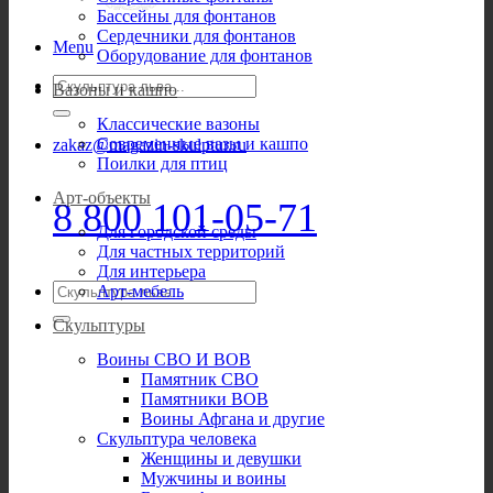
Бассейны для фонтанов
Сердечники для фонтанов
Menu
Оборудование для фонтанов
Искать:
Вазоны и кашпо
Классические вазоны
Современные вазы и кашпо
zakaz@magazin-skulptur.ru
Поилки для птиц
Арт-объекты
8 800 101-05-71
Для городской среды
Для частных территорий
Для интерьера
Искать:
Арт-мебель
Скульптуры
Воины СВО И ВОВ
Памятник СВО
Памятники ВОВ
Воины Афгана и другие
Скульптура человека
Женщины и девушки
Мужчины и воины