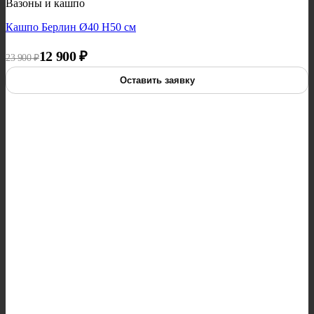
Вазоны и кашпо
Кашпо Берлин Ø40 H50 см
Первоначальная цена составляла 23 900 ₽.
Текущая цена: 12 900 ₽.
12 900
₽
23 900
₽
Оставить заявку