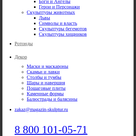
Боги и Ангелы
Герои и Персонажи
Скульптуры животных
Львы
Символы и власть
Скульптуры бегемотов
Скульптуры хищников
Ротонды
Декор
Маски и маскароны
Скамьи и лавки
Столбы и тумбы
Шары и навершия
Пошаговые плиты
Каменные формы
Балюстрады и балясины
zakaz@magazin-skulptur.ru
8 800 101-05-71