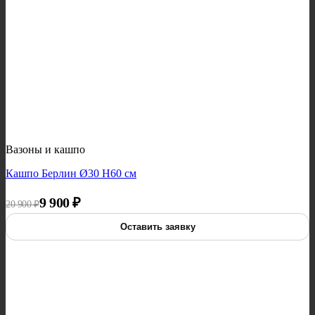
Вазоны и кашпо
Кашпо Берлин Ø30 H60 см
Первоначальная цена составляла 20 900 ₽.
Текущая цена: 9 900 ₽.
9 900
₽
20 900
₽
Оставить заявку