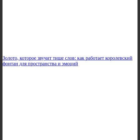
Золото, которое звучит тише слов: как работает королевский
фонтан для пространства и эмоций