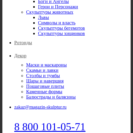
Боги и Ангелы
Герои и Персонажи
Скульптуры животных
Львы
Символы и власть
Скульптуры бегемотов
Скульптуры хищников
Ротонды
Декор
Маски и маскароны
Скамьи и лавки
Столбы и тумбы
Шары и навершия
Пошаговые плиты
Каменные формы
Балюстрады и балясины
zakaz@magazin-skulptur.ru
8 800 101-05-71