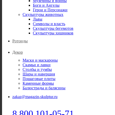
Мужчины и воины
Боги и Ангелы
Герои и Персонажи
Скульптуры животных
Львы
Символы и власть
Скульптуры бегемотов
Скульптуры хищников
Ротонды
Декор
Маски и маскароны
Скамьи и лавки
Столбы и тумбы
Шары и навершия
Пошаговые плиты
Каменные формы
Балюстрады и балясины
zakaz@magazin-skulptur.ru
8 800 101-05-71