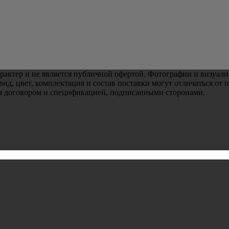
рактер и не является публичной офертой. Фотографии и визуали
д, цвет, комплектация и состав поставки могут отличаться от 
ся договором и спецификацией, подписанными сторонами.