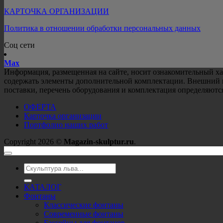
КАРТОЧКА ОРГАНИЗАЦИИ
Политика в отношении обработки персональных данных
Соц сети
Mах
Информация, размещенная на сайте, носит ознакомительный ха
содержать элементы дополнительной комплектации. Внешний ви
поставки, перечень оборудования и комплектация определяют
ОФЕРТА
Карточка организации
Портфолио наших работ
Copyright 2026 ©
Magazin-skulptur.ru
.
Искать:
КАТАЛОГ
Фонтаны
Классические фонтаны
Современные фонтаны
Бассейны для фонтанов