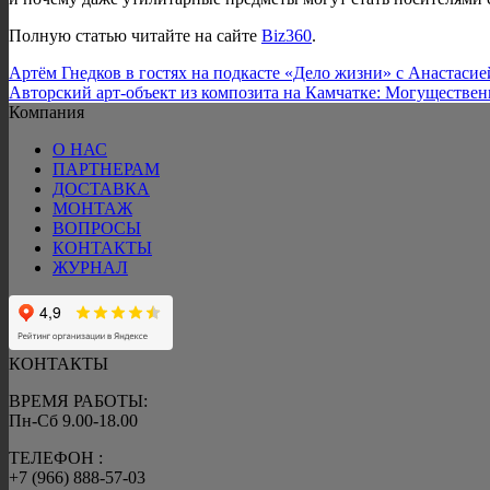
Полную статью читайте на сайте
Biz360
.
Артём Гнедков в гостях на подкасте «Дело жизни» с Анастасие
Авторский арт-объект из композита на Камчатке: Могуществе
Компания
О НАС
ПАРТНЕРАМ
ДОСТАВКА
МОНТАЖ
ВОПРОСЫ
КОНТАКТЫ
ЖУРНАЛ
КОНТАКТЫ
ВРЕМЯ РАБОТЫ:
Пн-Сб 9.00-18.00
ТЕЛЕФОН :
+7 (966) 888-57-03