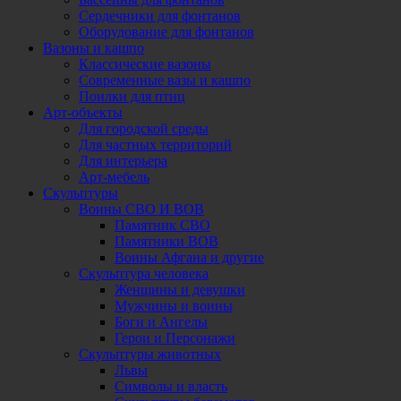
Сердечники для фонтанов
Оборудование для фонтанов
Вазоны и кашпо
Классические вазоны
Современные вазы и кашпо
Поилки для птиц
Арт-объекты
Для городской среды
Для частных территорий
Для интерьера
Арт-мебель
Скульптуры
Воины СВО И ВОВ
Памятник СВО
Памятники ВОВ
Воины Афгана и другие
Скульптура человека
Женщины и девушки
Мужчины и воины
Боги и Ангелы
Герои и Персонажи
Скульптуры животных
Львы
Символы и власть