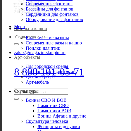
Современные фонтаны
Бассейны для фонтанов
Сердечники для фонтанов
Оборудование для фонтанов
Menu
Вазоны и кашпо
Искать:
Классические вазоны
Современные вазы и кашпо
Поилки для птиц
zakaz@magazin-skulptur.ru
Арт-объекты
Для городской среды
8 800 101-05-71
Для частных территорий
Для интерьера
Арт-мебель
Искать:
Скульптуры
Воины СВО И ВОВ
Памятник СВО
Памятники ВОВ
Воины Афгана и другие
Скульптура человека
Женщины и девушки