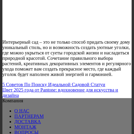
Интерьерный сад – это не только способ придать своему дому
уникальный стиль, но и возможность создать уютные уголки,
где можно укрыться от суеты городской жизни и насладиться
природной красотой. Сочетание правильного выбора
растений, креативных декоративных элементов и регулярного
ухода поможет вам создать прекрасное место, где каждый
уголок будет наполнен живой энергией и гармонией.
5 Советов По Поиску Идеальной Садовой Статуи
Цвет 2025 года от Pantone: вдохновение для искусства и
дизайна
Компания
О НАС
ПАРТНЕРАМ
ДОСТАВКА
МОНТАЖ
ВОПРОСЫ