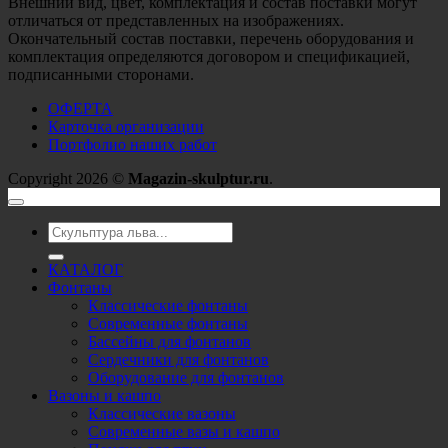
Внешний вид, цвет, комплектация и состав поставки могут
отличаться от представленных на изображениях.
Окончательный состав поставки, перечень оборудования и
комплектация определяются договором и спецификацией,
подписанными сторонами.
ОФЕРТА
Карточка организации
Портфолио наших работ
Copyright 2026 ©
Magazin-skulptur.ru
.
Искать:
КАТАЛОГ
Фонтаны
Классические фонтаны
Современные фонтаны
Бассейны для фонтанов
Сердечники для фонтанов
Оборудование для фонтанов
Вазоны и кашпо
Классические вазоны
Современные вазы и кашпо