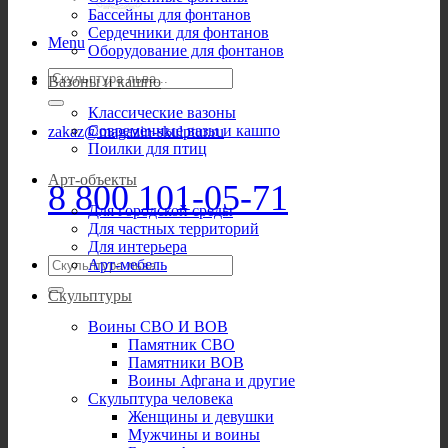
Бассейны для фонтанов
Сердечники для фонтанов
Menu
Оборудование для фонтанов
Искать:
Вазоны и кашпо
Классические вазоны
Современные вазы и кашпо
zakaz@magazin-skulptur.ru
Поилки для птиц
Арт-объекты
8 800 101-05-71
Для городской среды
Для частных территорий
Для интерьера
Искать:
Арт-мебель
Скульптуры
Воины СВО И ВОВ
Памятник СВО
Памятники ВОВ
Воины Афгана и другие
Скульптура человека
Женщины и девушки
Мужчины и воины