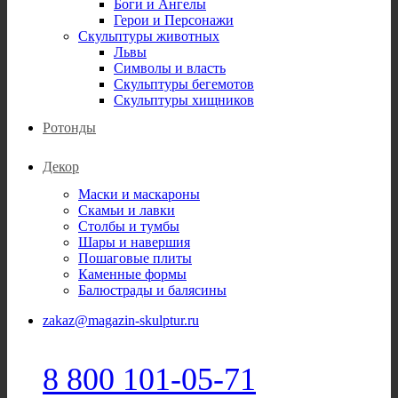
Боги и Ангелы
Герои и Персонажи
Скульптуры животных
Львы
Символы и власть
Скульптуры бегемотов
Скульптуры хищников
Ротонды
Декор
Маски и маскароны
Скамьи и лавки
Столбы и тумбы
Шары и навершия
Пошаговые плиты
Каменные формы
Балюстрады и балясины
zakaz@magazin-skulptur.ru
8 800 101-05-71