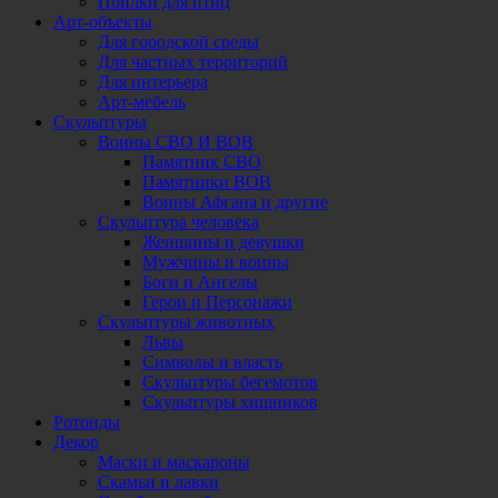
Поилки для птиц
Арт-объекты
Для городской среды
Для частных территорий
Для интерьера
Арт-мебель
Скульптуры
Воины СВО И ВОВ
Памятник СВО
Памятники ВОВ
Воины Афгана и другие
Скульптура человека
Женщины и девушки
Мужчины и воины
Боги и Ангелы
Герои и Персонажи
Скульптуры животных
Львы
Символы и власть
Скульптуры бегемотов
Скульптуры хищников
Ротонды
Декор
Маски и маскароны
Скамьи и лавки