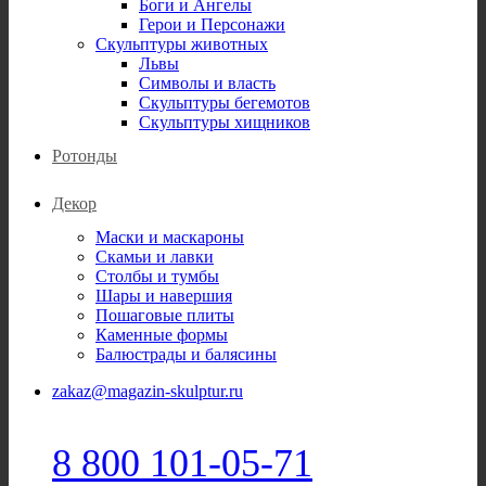
Боги и Ангелы
Герои и Персонажи
Скульптуры животных
Львы
Символы и власть
Скульптуры бегемотов
Скульптуры хищников
Ротонды
Декор
Маски и маскароны
Скамьи и лавки
Столбы и тумбы
Шары и навершия
Пошаговые плиты
Каменные формы
Балюстрады и балясины
zakaz@magazin-skulptur.ru
8 800 101-05-71