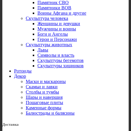
Памятник СВО
Памятники ВОВ
Воины Афгана и другие
Скульптура человека
Женщины и девушки
Мужчины и воины
Боги и Ангелы
Герои и Персонажи
Скульптуры животных
Львы
Символы и власть
Скульптуры бегемотов
Скульптуры хищников
Ротонды
Декор
Маски и маскароны
Скамьи и лавки
Столбы и тумбы
Шары и навершия
Пошаговые плиты
Каменные формы
Балюстрады и балясины
Доставка