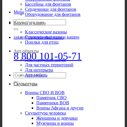
Бассейны для фонтанов
Сердечники для фонтанов
Menu
Оборудование для фонтанов
Искать:
Вазоны и кашпо
Классические вазоны
Современные вазы и кашпо
zakaz@magazin-skulptur.ru
Поилки для птиц
Арт-объекты
8 800 101-05-71
Для городской среды
Для частных территорий
Для интерьера
Искать:
Арт-мебель
Скульптуры
Воины СВО И ВОВ
Памятник СВО
Памятники ВОВ
Воины Афгана и другие
Скульптура человека
Женщины и девушки
Мужчины и воины