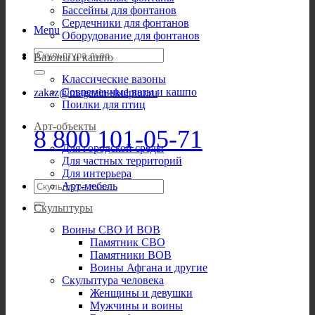
Бассейны для фонтанов
Сердечники для фонтанов
Menu
Оборудование для фонтанов
Искать:
Вазоны и кашпо
Классические вазоны
Современные вазы и кашпо
zakaz@magazin-skulptur.ru
Поилки для птиц
Арт-объекты
8 800 101-05-71
Для городской среды
Для частных территорий
Для интерьера
Искать:
Арт-мебель
Скульптуры
Воины СВО И ВОВ
Памятник СВО
Памятники ВОВ
Воины Афгана и другие
Скульптура человека
Женщины и девушки
Мужчины и воины