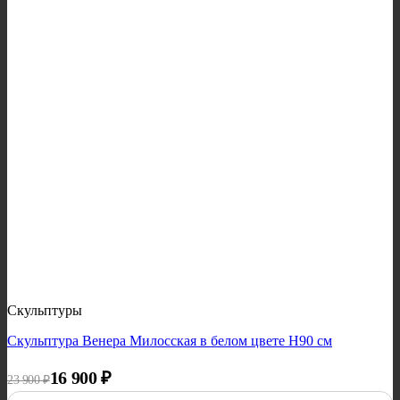
Скульптуры
Скульптура Венера Милосская в белом цвете H90 см
Первоначальная цена составляла 23 900 ₽.
Текущая цена: 16 900 ₽.
16 900
₽
23 900
₽