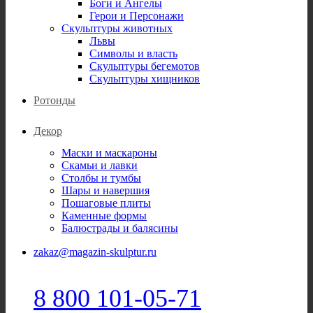
Боги и Ангелы
Герои и Персонажи
Скульптуры животных
Львы
Символы и власть
Скульптуры бегемотов
Скульптуры хищников
Ротонды
Декор
Маски и маскароны
Скамьи и лавки
Столбы и тумбы
Шары и навершия
Пошаговые плиты
Каменные формы
Балюстрады и балясины
zakaz@magazin-skulptur.ru
8 800 101-05-71