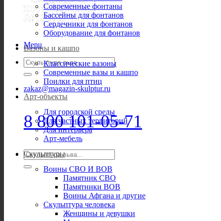
Современные фонтаны
Бассейны для фонтанов
Сердечники для фонтанов
Оборудование для фонтанов
Menu
Вазоны и кашпо
Искать:
Классические вазоны
Современные вазы и кашпо
Поилки для птиц
zakaz@magazin-skulptur.ru
Арт-объекты
Для городской среды
8 800 101-05-71
Для частных территорий
Для интерьера
Арт-мебель
Искать:
Скульптуры
Воины СВО И ВОВ
Памятник СВО
Памятники ВОВ
Воины Афгана и другие
Скульптура человека
Женщины и девушки