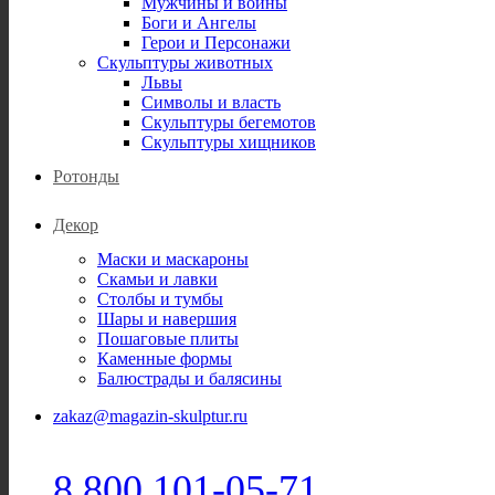
Мужчины и воины
Боги и Ангелы
Герои и Персонажи
Скульптуры животных
Львы
Символы и власть
Скульптуры бегемотов
Скульптуры хищников
Ротонды
Декор
Маски и маскароны
Скамьи и лавки
Столбы и тумбы
Шары и навершия
Пошаговые плиты
Каменные формы
Балюстрады и балясины
zakaz@magazin-skulptur.ru
8 800 101-05-71