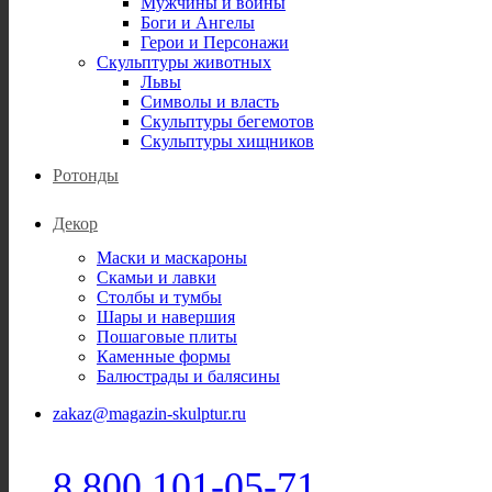
Мужчины и воины
Боги и Ангелы
Герои и Персонажи
Скульптуры животных
Львы
Символы и власть
Скульптуры бегемотов
Скульптуры хищников
Ротонды
Декор
Маски и маскароны
Скамьи и лавки
Столбы и тумбы
Шары и навершия
Пошаговые плиты
Каменные формы
Балюстрады и балясины
zakaz@magazin-skulptur.ru
8 800 101-05-71