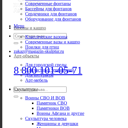
Современные фонтаны
Бассейны для фонтанов
Сердечники для фонтанов
Оборудование для фонтанов
Menu
Вазоны и кашпо
Искать:
Классические вазоны
Современные вазы и кашпо
Поилки для птиц
zakaz@magazin-skulptur.ru
Арт-объекты
Для городской среды
8 800 101-05-71
Для частных территорий
Для интерьера
Арт-мебель
Искать:
Скульптуры
Воины СВО И ВОВ
Памятник СВО
Памятники ВОВ
Воины Афгана и другие
Скульптура человека
Женщины и девушки