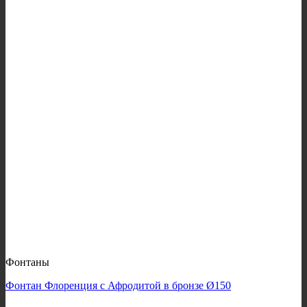
Фонтаны
Фонтан Флоренция с Афродитой в бронзе Ø150