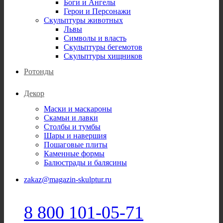
Боги и Ангелы
Герои и Персонажи
Скульптуры животных
Львы
Символы и власть
Скульптуры бегемотов
Скульптуры хищников
Ротонды
Декор
Маски и маскароны
Скамьи и лавки
Столбы и тумбы
Шары и навершия
Пошаговые плиты
Каменные формы
Балюстрады и балясины
zakaz@magazin-skulptur.ru
8 800 101-05-71