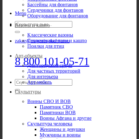
Бассейны для фонтанов
Сердечники для фонтанов
Menu
Оборудование для фонтанов
Искать:
Вазоны и кашпо
Классические вазоны
Современные вазы и кашпо
zakaz@magazin-skulptur.ru
Поилки для птиц
Арт-объекты
8 800 101-05-71
Для городской среды
Для частных территорий
Для интерьера
Искать:
Арт-мебель
Скульптуры
Воины СВО И ВОВ
Памятник СВО
Памятники ВОВ
Воины Афгана и другие
Скульптура человека
Женщины и девушки
Мужчины и воины